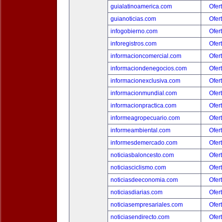
guialatinoamerica.com
Ofer
guianoticias.com
Ofer
infogobierno.com
Ofer
inforegistros.com
Ofer
informacioncomercial.com
Ofer
informaciondenegocios.com
Ofer
informacionexclusiva.com
Ofer
informacionmundial.com
Ofer
informacionpractica.com
Ofer
informeagropecuario.com
Ofer
informeambiental.com
Ofer
informesdemercado.com
Ofer
noticiasbaloncesto.com
Ofer
noticiasciclismo.com
Ofer
noticiasdeeconomia.com
Ofer
noticiasdiarias.com
Ofer
noticiasempresariales.com
Ofer
noticiasendirecto.com
Ofer