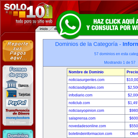
Dominios de la Categoría -
Infor
57 dominios en esta categ
Mostrando 1 de 57
Nombre de Dominio
Precio
noticiasurgentes.com
$10,0
noticiasdigitales.com
$2,50
infodiario.com
$2,00
noticlub.com
$1,49
noticiasyopinion.com
$980
salaprensa.com
$600
novedadesonline.com
$550
boletindeinformacion.com
Ofer