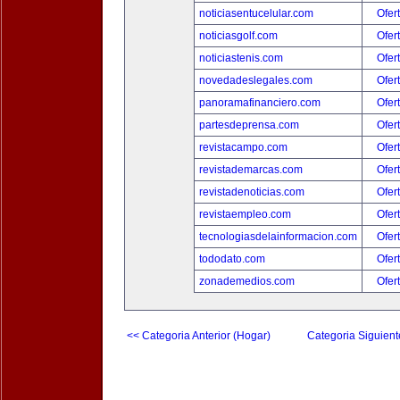
noticiasentucelular.com
Ofer
noticiasgolf.com
Ofer
noticiastenis.com
Ofer
novedadeslegales.com
Ofer
panoramafinanciero.com
Ofer
partesdeprensa.com
Ofer
revistacampo.com
Ofer
revistademarcas.com
Ofer
revistadenoticias.com
Ofer
revistaempleo.com
Ofer
tecnologiasdelainformacion.com
Ofer
tododato.com
Ofer
zonademedios.com
Ofer
<< Categoria Anterior (Hogar)
Categoria Siguient