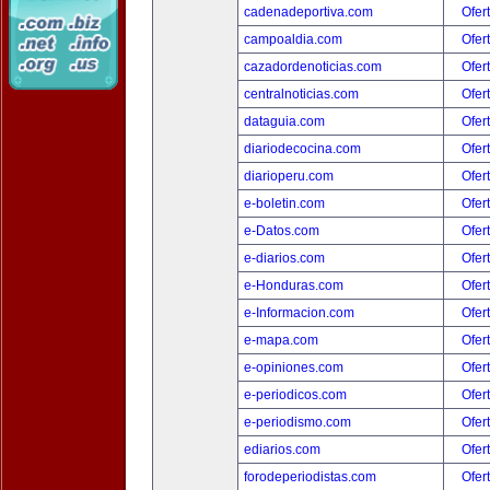
cadenadeportiva.com
Ofer
campoaldia.com
Ofer
cazadordenoticias.com
Ofer
centralnoticias.com
Ofer
dataguia.com
Ofer
diariodecocina.com
Ofer
diarioperu.com
Ofer
e-boletin.com
Ofer
e-Datos.com
Ofer
e-diarios.com
Ofer
e-Honduras.com
Ofer
e-Informacion.com
Ofer
e-mapa.com
Ofer
e-opiniones.com
Ofer
e-periodicos.com
Ofer
e-periodismo.com
Ofer
ediarios.com
Ofer
forodeperiodistas.com
Ofer