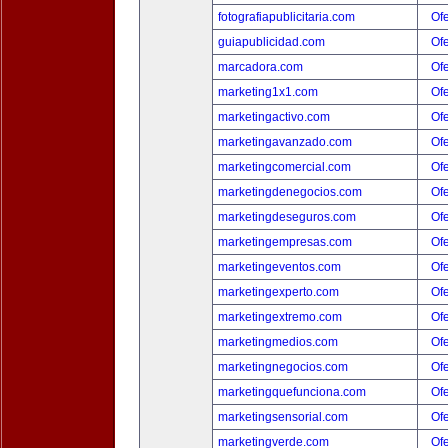
fotografiapublicitaria.com
Ofe
guiapublicidad.com
Ofe
marcadora.com
Ofe
marketing1x1.com
Ofe
marketingactivo.com
Ofe
marketingavanzado.com
Ofe
marketingcomercial.com
Ofe
marketingdenegocios.com
Ofe
marketingdeseguros.com
Ofe
marketingempresas.com
Ofe
marketingeventos.com
Ofe
marketingexperto.com
Ofe
marketingextremo.com
Ofe
marketingmedios.com
Ofe
marketingnegocios.com
Ofe
marketingquefunciona.com
Ofe
marketingsensorial.com
Ofe
marketingverde.com
Ofe