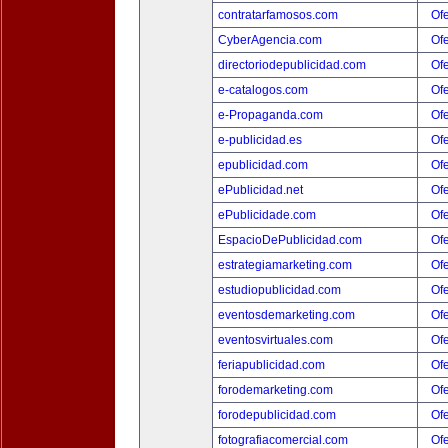
contratarfamosos.com
Ofe
CyberAgencia.com
Ofe
directoriodepublicidad.com
Ofe
e-catalogos.com
Ofe
e-Propaganda.com
Ofe
e-publicidad.es
Ofe
epublicidad.com
Ofe
ePublicidad.net
Ofe
ePublicidade.com
Ofe
EspacioDePublicidad.com
Ofe
estrategiamarketing.com
Ofe
estudiopublicidad.com
Ofe
eventosdemarketing.com
Ofe
eventosvirtuales.com
Ofe
feriapublicidad.com
Ofe
forodemarketing.com
Ofe
forodepublicidad.com
Ofe
fotografiacomercial.com
Ofe