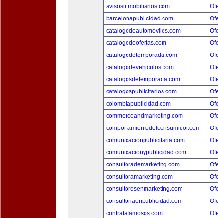
avisosinmobiliarios.com
Ofe
barcelonapublicidad.com
Ofe
catalogodeautomoviles.com
Ofe
catalogodeofertas.com
Ofe
catalogodetemporada.com
Ofe
catalogodevehiculos.com
Ofe
catalogosdetemporada.com
Ofe
catalogospublicitarios.com
Ofe
colombiapublicidad.com
Ofe
commerceandmarketing.com
Ofe
comportamientodelconsumidor.com
Ofe
comunicacionpublicitaria.com
Ofe
comunicacionypublicidad.com
Ofe
consultorademarketing.com
Ofe
consultoramarketing.com
Ofe
consultoresenmarketing.com
Ofe
consultoriaenpublicidad.com
Ofe
contratafamosos.com
Ofe