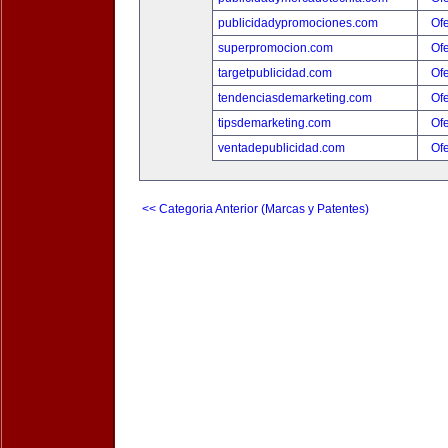
publicidadypromociones.com
Ofe
superpromocion.com
Ofe
targetpublicidad.com
Ofe
tendenciasdemarketing.com
Ofe
tipsdemarketing.com
Ofe
ventadepublicidad.com
Ofe
<< Categoria Anterior (Marcas y Patentes)