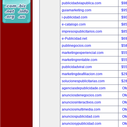
publicidadviapublica.com
$9
guiamarketing.com
$9
i-publicidad.com
$9
e-catalogo.com
$8
impresospublicitarios.com
$8
e-Publicidad.net
$6
publinegocios.com
$5
marketingexperiencial.com
$5
marketingrentable.com
$5
publicidadviral.com
$5
marketingdeafiliacion.com
$2
solucionespublicitarias.com
$2
agenciasdepublicidade.com
Ofe
anunciosdenegocios.com
Ofe
anunciosinteractivos.com
Ofe
anunciosmultimedia.com
Ofe
anunciospublicidad.com
Ofe
anunciosypublicidad.com
Ofe