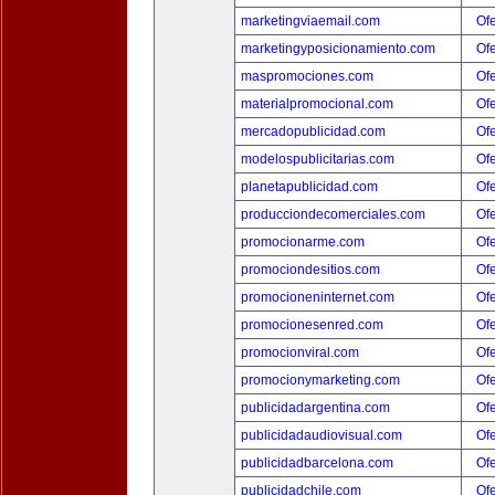
marketingviaemail.com
Ofe
marketingyposicionamiento.com
Ofe
maspromociones.com
Ofe
materialpromocional.com
Ofe
mercadopublicidad.com
Ofe
modelospublicitarias.com
Ofe
planetapublicidad.com
Ofe
producciondecomerciales.com
Ofe
promocionarme.com
Ofe
promociondesitios.com
Ofe
promocioneninternet.com
Ofe
promocionesenred.com
Ofe
promocionviral.com
Ofe
promocionymarketing.com
Ofe
publicidadargentina.com
Ofe
publicidadaudiovisual.com
Ofe
publicidadbarcelona.com
Ofe
publicidadchile.com
Ofe