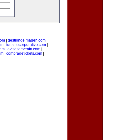
com
|
gestiondeimagen.com
|
om
|
turismocorporativo.com
|
com
|
avisosdeventa.com
|
om
|
compradetickets.com
|