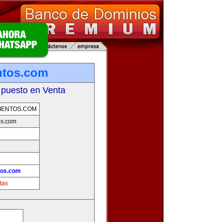
ntos.com
 puesto en Venta
IENTOS.COM
os.com
tos.com
tas