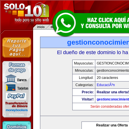
gestionconocimie
El dueño de este dominio lo ha
Mayusculas:
GESTIONCONOCIM
Minusculas:
gestionconocimient
Longitud:
20 caracteres
Categorias:
EducaciÃ³n
Precio:
Realizar una oferta!
Visitar!
gestionconocimien
Serán consideradas ofer
Realizar una Oferta