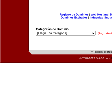
Registro de Dominios
|
Web Hosting
|
D
Dominios Expirados
|
Industrias
|
Indu
Categorías de Dominio:
[Pág. princi
** Precios expre
© 2002/2022 Solo10.com