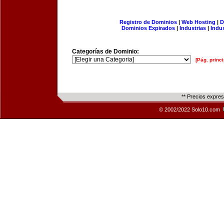
Registro de Dominios
|
Web Hosting
|
D
Dominios Expirados
|
Industrias
|
Indu
Categorías de Dominio:
[Pág. princi
** Precios expre
© 2002/2022 Solo10.com