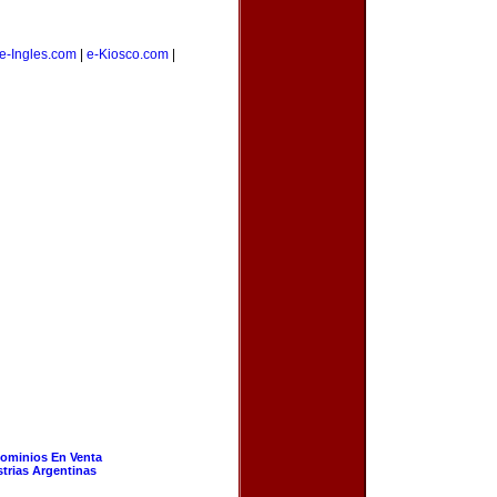
e-Ingles.com
|
e-Kiosco.com
|
ominios En Venta
strias Argentinas