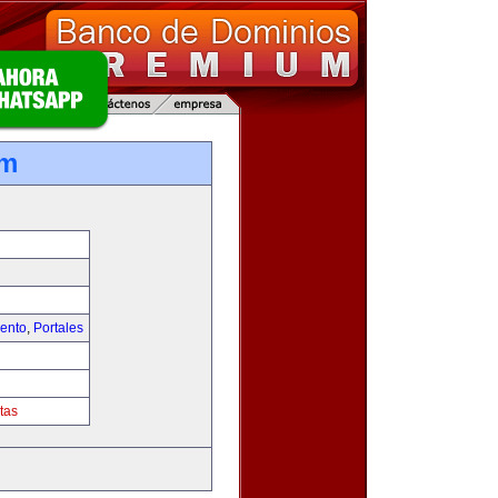
om
iento
,
Portales
tas