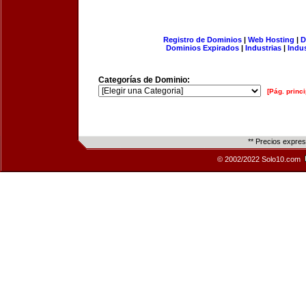
Registro de Dominios
|
Web Hosting
|
D
Dominios Expirados
|
Industrias
|
Indu
Categorías de Dominio:
[Pág. princi
** Precios expre
© 2002/2022 Solo10.com