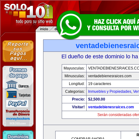
ventadebienesrai
El dueño de este dominio lo ha
Mayusculas:
VENTADEBIENESRAICES.C
Minusculas:
ventadebienesraices.com
Longitud:
19 caracteres
Categorias:
Inmuebles y Propiedades
,
Ven
Precio:
$2,500.00
Visitar!
ventadebienesraices.com
Serán consideradas ofer
R