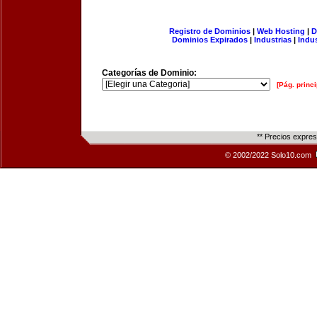
Registro de Dominios
|
Web Hosting
|
D
Dominios Expirados
|
Industrias
|
Indu
Categorías de Dominio:
[Pág. princi
** Precios expre
© 2002/2022 Solo10.com