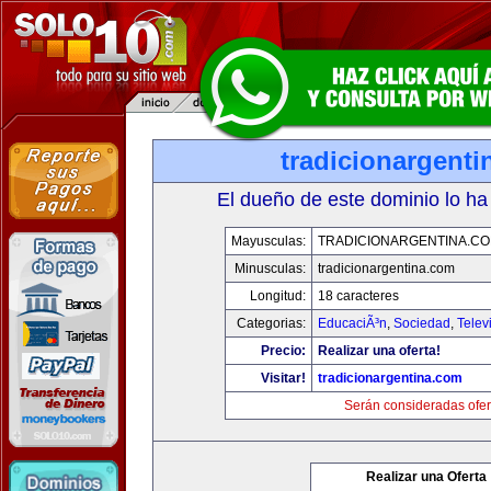
tradicionargent
El dueño de este dominio lo ha
Mayusculas:
TRADICIONARGENTINA.C
Minusculas:
tradicionargentina.com
Longitud:
18 caracteres
Categorias:
EducaciÃ³n
,
Sociedad
,
Telev
Precio:
Realizar una oferta!
Visitar!
tradicionargentina.com
Serán consideradas ofer
Realizar una Oferta