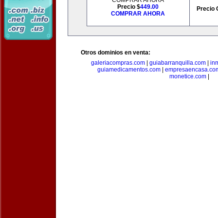
COMPRAR AHORA
Precio $
449.00
Precio 
COMPRAR AHORA
Otros dominios en venta:
galeriacompras.com
|
guiabarranquilla.com
|
in
guiamedicamentos.com
|
empresaencasa.co
monetice.com
|