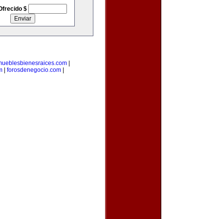
Ofrecido $
mueblesbienesraices.com
|
m
|
forosdenegocio.com
|