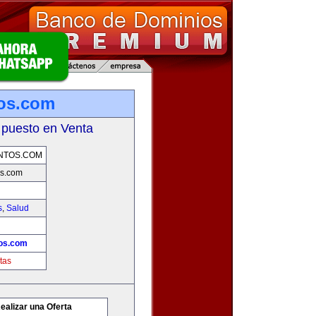
os.com
 puesto en Venta
NTOS.COM
s.com
s
,
Salud
os.com
tas
ealizar una Oferta