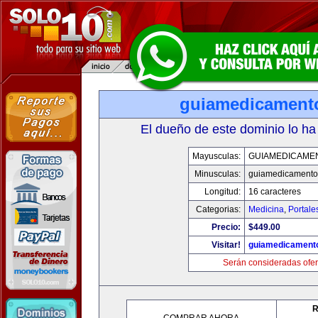
guiamedicament
El dueño de este dominio lo ha
Mayusculas:
GUIAMEDICAME
Minusculas:
guiamedicamento
Longitud:
16 caracteres
Categorias:
Medicina
,
Portale
Precio:
$449.00
Visitar!
guiamedicament
Serán consideradas ofer
R