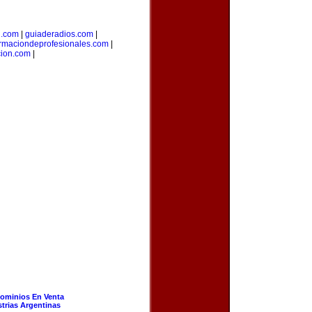
l.com
|
guiaderadios.com
|
rmaciondeprofesionales.com
|
cion.com
|
ominios En Venta
strias Argentinas