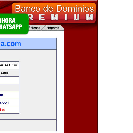
da.com
VADA.COM
a.com
ta!
a.com
tas