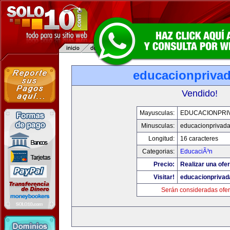
educacionpriva
Vendido!
Mayusculas:
EDUCACIONPRI
Minusculas:
educacionprivad
Longitud:
16 caracteres
Categorias:
EducaciÃ³n
Precio:
Realizar una ofer
Visitar!
educacionprivad
Serán consideradas ofer