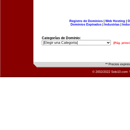
Registro de Dominios
|
Web Hosting
|
D
Dominios Expirados
|
Industrias
|
Indu
Categorías de Dominio:
[Pág. princi
** Precios expre
© 2002/2022 Solo10.com