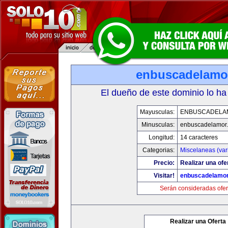
enbuscadelamo
El dueño de este dominio lo ha
Mayusculas:
ENBUSCADELA
Minusculas:
enbuscadelamor
Longitud:
14 caracteres
Categorias:
Miscelaneas (var
Precio:
Realizar una ofe
Visitar!
enbuscadelamo
Serán consideradas ofer
Realizar una Oferta