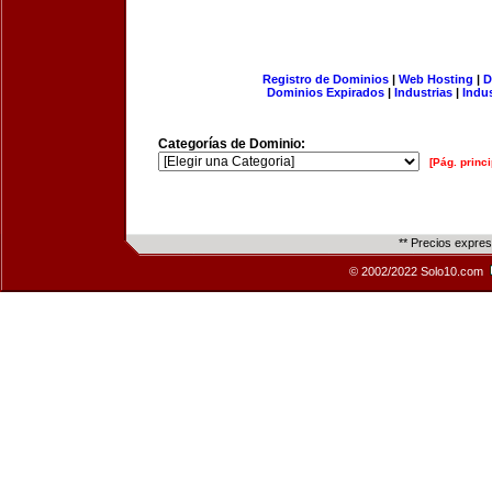
Registro de Dominios
|
Web Hosting
|
D
Dominios Expirados
|
Industrias
|
Indu
Categorías de Dominio:
[Pág. princi
** Precios expre
© 2002/2022 Solo10.com