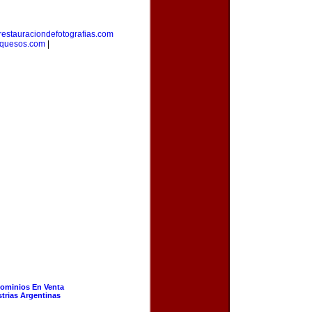
restauraciondefotografias.com
equesos.com
|
ominios En Venta
strias Argentinas