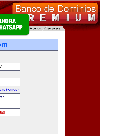
com
M
as (varios)
ta!
tas