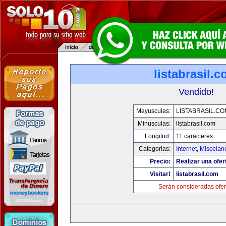
listabrasil.
Vendido!
Mayusculas:
LISTABRASIL.CO
Minusculas:
listabrasil.com
Longitud:
11 caracteres
Categorias:
Internet
,
Miscelane
Precio:
Realizar una ofer
Visitar!
listabrasil.com
Serán consideradas ofer