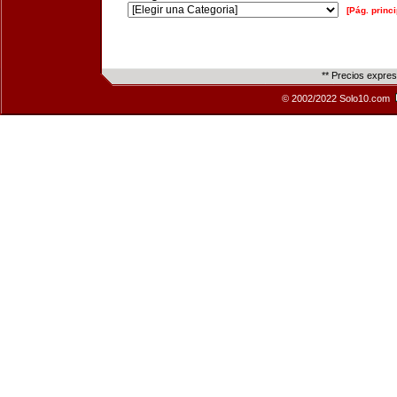
[Pág. princi
** Precios expre
© 2002/2022 Solo10.com