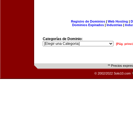
Registro de Dominios
|
Web Hosting
|
D
Dominios Expirados
|
Industrias
|
Indu
Categorías de Dominio:
[Pág. princi
** Precios expre
© 2002/2022 Solo10.com