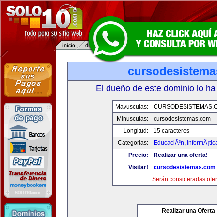
cursodesistem
El dueño de este dominio lo ha
Mayusculas:
CURSODESISTEMAS.
Minusculas:
cursodesistemas.com
Longitud:
15 caracteres
Categorias:
EducaciÃ³n
,
InformÃ¡ti
Precio:
Realizar una oferta!
Visitar!
cursodesistemas.com
Serán consideradas ofer
Realizar una Oferta