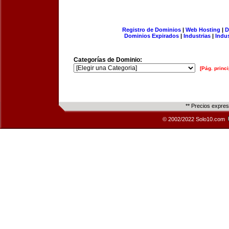
Registro de Dominios
|
Web Hosting
|
D
Dominios Expirados
|
Industrias
|
Indu
Categorías de Dominio:
[Pág. princi
** Precios expre
© 2002/2022 Solo10.com