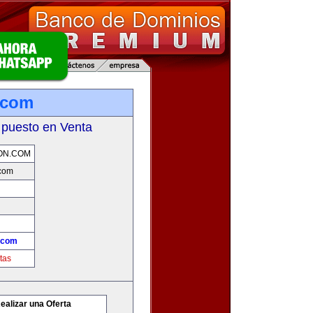
.com
 puesto en Venta
ON.COM
.com
.com
tas
ealizar una Oferta