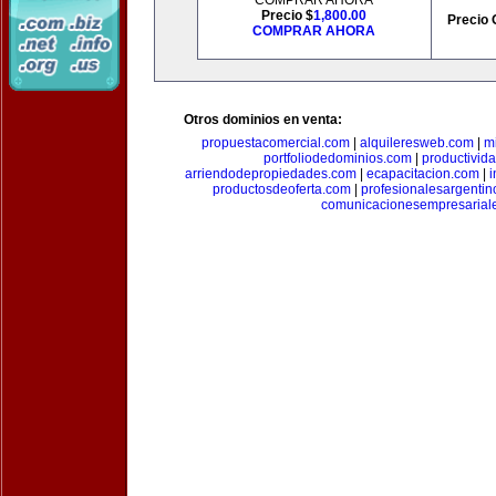
COMPRAR AHORA
Precio $
1,800.00
Precio 
COMPRAR AHORA
Otros dominios en venta:
propuestacomercial.com
|
alquileresweb.com
|
m
portfoliodedominios.com
|
productivid
arriendodepropiedades.com
|
ecapacitacion.com
|
i
productosdeoferta.com
|
profesionalesargenti
comunicacionesempresarial