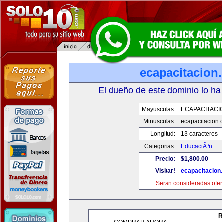
ecapacitacion
El dueño de este dominio lo ha
Mayusculas:
ECAPACITACI
Minusculas:
ecapacitacion
Longitud:
13 caracteres
Categorias:
EducaciÃ³n
Precio:
$1,800.00
Visitar!
ecapacitacion
Serán consideradas ofer
R