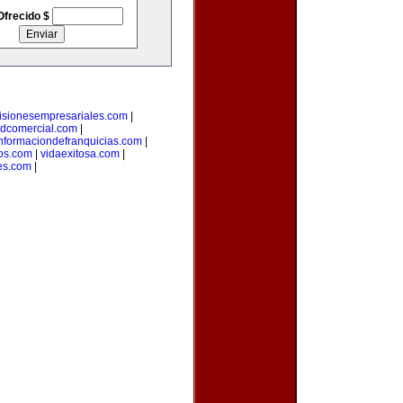
Ofrecido $
isionesempresariales.com
|
adcomercial.com
|
nformaciondefranquicias.com
|
nos.com
|
vidaexitosa.com
|
es.com
|