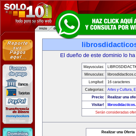
librosdidactic
El dueño de este dominio lo ha
Mayusculas:
LIBROSDIDACT
Minusculas:
librosdidacticos
Longitud:
16 caracteres
Categorias:
Artes y Cultura
,
E
Precio:
Realizar una ofe
Visitar!
librosdidactico
Serán consideradas ofer
Realizar una Oferta