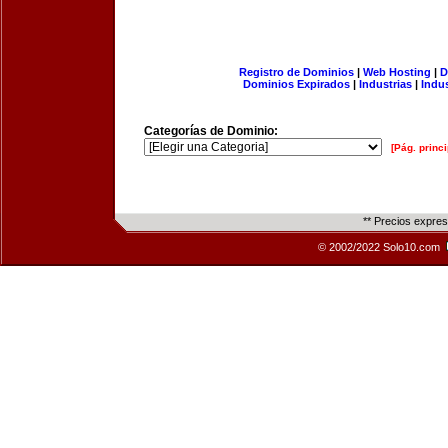
Registro de Dominios
|
Web Hosting
|
D
Dominios Expirados
|
Industrias
|
Indu
Categorías de Dominio:
[Pág. princi
** Precios expre
© 2002/2022 Solo10.com