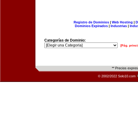
Registro de Dominios
|
Web Hosting
|
D
Dominios Expirados
|
Industrias
|
Indu
Categorías de Dominio:
[Pág. princi
** Precios expre
© 2002/2022 Solo10.com