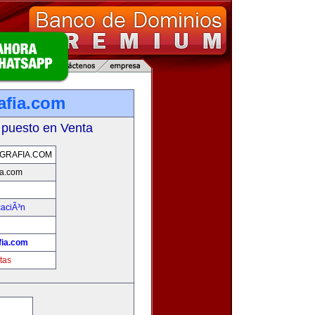
afia.com
 puesto en Venta
GRAFIA.COM
ia.com
aciÃ³n
fia.com
tas