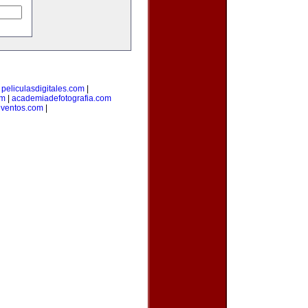
|
peliculasdigitales.com
|
om
|
academiadefotografia.com
eventos.com
|