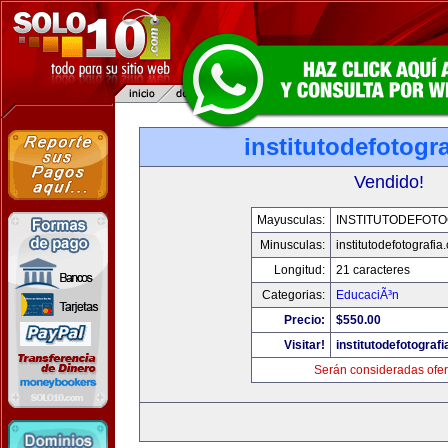
institutodefotogr
Vendido!
Mayusculas:
INSTITUTODEFOTO
Minusculas:
institutodefotografia
Longitud:
21 caracteres
Categorias:
EducaciÃ³n
Precio:
$550.00
Visitar!
institutodefotograf
Serán consideradas ofer