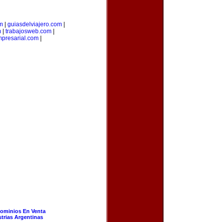
m
|
guiasdelviajero.com
|
m
|
trabajosweb.com
|
presarial.com
|
ominios En Venta
strias Argentinas