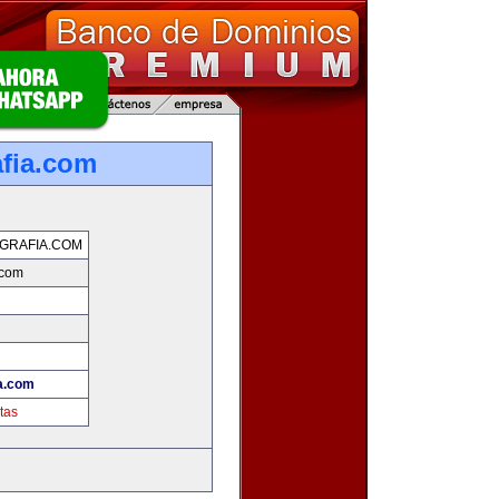
afia.com
GRAFIA.COM
.com
ia.com
tas