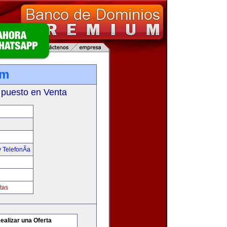
om
 puesto en Venta
 TelefonÃ­a
tas
ealizar una Oferta