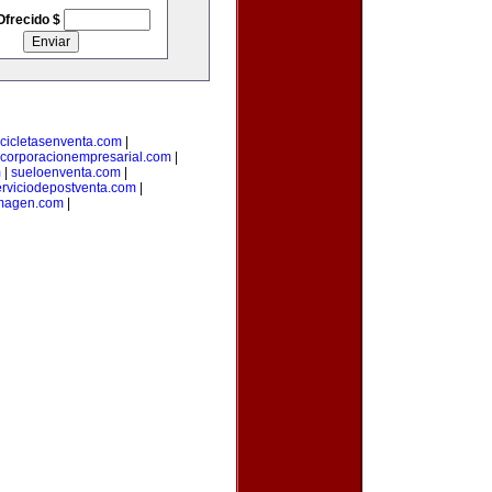
Ofrecido $
cicletasenventa.com
|
corporacionempresarial.com
|
m
|
sueloenventa.com
|
erviciodepostventa.com
|
imagen.com
|