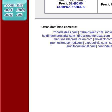
COMPRAR AHORA
Precio $
2,490.00
Precio 
COMPRAR AHORA
Otros dominios en venta:
zonadeideas.com
|
trabajosweb.com
|
moto
holdingempresarial.com
|
direccionempresas.com
|
maquinasdeproduccion.com
|
movilink.co
promocionesenred.com
|
expobolivia.com
|
s
ambitocomercial.com
|
centrode