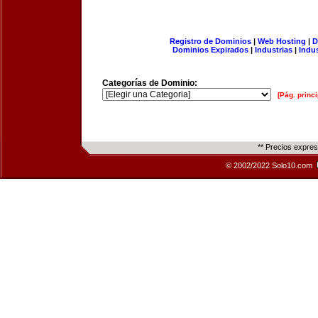
Registro de Dominios
|
Web Hosting
|
D
Dominios Expirados
|
Industrias
|
Indu
Categorías de Dominio:
[Pág. princi
** Precios expre
© 2002/2022 Solo10.com