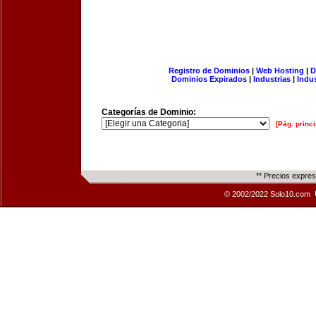
Registro de Dominios
|
Web Hosting
|
D
Dominios Expirados
|
Industrias
|
Indu
Categorías de Dominio:
[Pág. princi
** Precios expre
© 2002/2022 Solo10.com