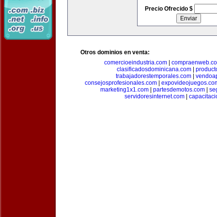
Precio Ofrecido $
Otros dominios en venta:
comercioeindustria.com
|
compraenweb.c
clasificadosdominicana.com
|
product
trabajadorestemporales.com
|
vendoa
consejosprofesionales.com
|
expovideojuegos.co
marketing1x1.com
|
partesdemotos.com
|
se
servidoresinternet.com
|
capacitaci