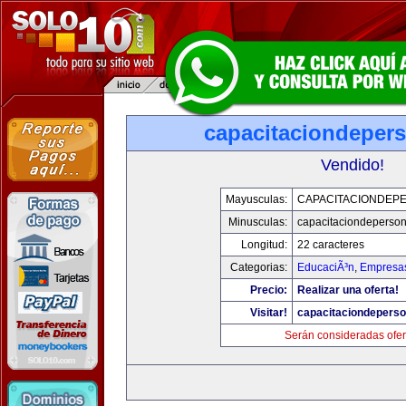
capacitaciondeper
Vendido!
Mayusculas:
CAPACITACIONDEP
Minusculas:
capacitaciondeperso
Longitud:
22 caracteres
Categorias:
EducaciÃ³n
,
Empresas
Precio:
Realizar una oferta!
Visitar!
capacitaciondepers
Serán consideradas ofer