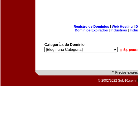
Registro de Dominios
|
Web Hosting
|
D
Dominios Expirados
|
Industrias
|
Indu
Categorías de Dominio:
[Pág. princi
** Precios expre
© 2002/2022 Solo10.com