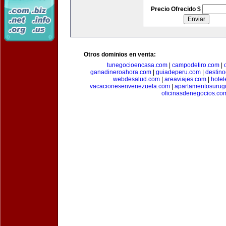
Precio Ofrecido $
Otros dominios en venta:
tunegocioencasa.com
|
campodetiro.com
|
ganadineroahora.com
|
guiadeperu.com
|
destin
webdesalud.com
|
areaviajes.com
|
hote
vacacionesenvenezuela.com
|
apartamentosurug
oficinasdenegocios.co