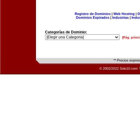
Registro de Dominios
|
Web Hosting
|
D
Dominios Expirados
|
Industrias
|
Indu
Categorías de Dominio:
[Pág. princi
** Precios expre
© 2002/2022 Solo10.com