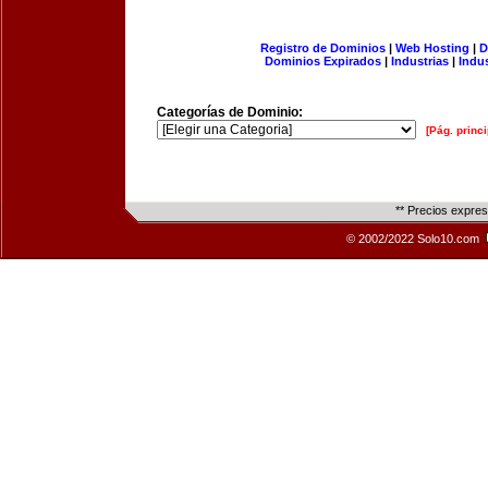
Registro de Dominios
|
Web Hosting
|
D
Dominios Expirados
|
Industrias
|
Indu
Categorías de Dominio:
[Pág. princi
** Precios expre
© 2002/2022 Solo10.com