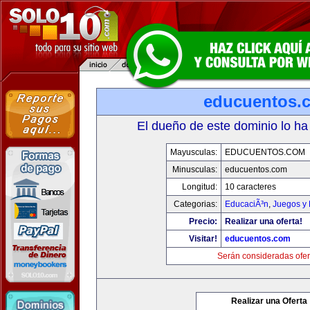
educuentos.
El dueño de este dominio lo ha
Mayusculas:
EDUCUENTOS.COM
Minusculas:
educuentos.com
Longitud:
10 caracteres
Categorias:
EducaciÃ³n
,
Juegos y 
Precio:
Realizar una oferta!
Visitar!
educuentos.com
Serán consideradas ofer
Realizar una Oferta