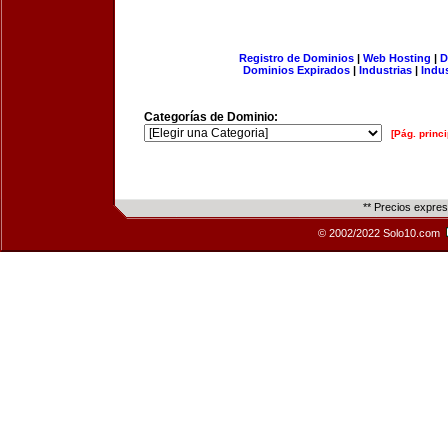
Registro de Dominios
|
Web Hosting
|
D
Dominios Expirados
|
Industrias
|
Indu
Categorías de Dominio:
[Pág. princi
** Precios expre
© 2002/2022 Solo10.com