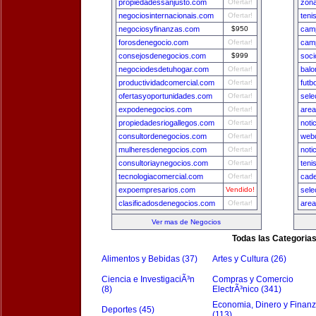
propiedadessanjusto.com
Ofertar!
zon
negociosinternacionais.com
Ofertar!
teni
negociosyfinanzas.com
$950
camp
forosdenegocio.com
Ofertar!
camp
consejosdenegocios.com
$999
soci
negociodesdetuhogar.com
Ofertar!
balo
productividadcomercial.com
Ofertar!
futb
ofertasyoportunidades.com
Ofertar!
sele
expodenegocios.com
Ofertar!
area
propiedadesriogallegos.com
Ofertar!
noti
consultordenegocios.com
Ofertar!
webd
mulheresdenegocios.com
Ofertar!
noti
consultoriaynegocios.com
Ofertar!
teni
tecnologiacomercial.com
Ofertar!
cade
expoempresarios.com
Vendido!
sele
clasificadosdenegocios.com
Ofertar!
area
Ver mas de Negocios
Todas las Categoria
Alimentos y Bebidas (37)
Artes y Cultura (26)
Ciencia e InvestigaciÃ³n
Compras y Comercio
(8)
ElectrÃ³nico (341)
Economia, Dinero y Finan
Deportes (45)
(113)