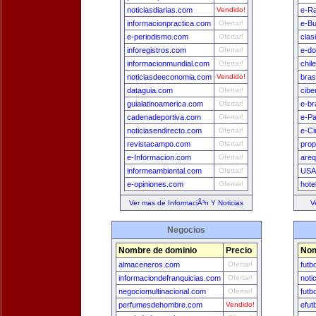
noticiasdiarias.com
Vendido!
e-Ra
informacionpractica.com
Ofertar!
e-B
e-periodismo.com
Ofertar!
clas
inforegistros.com
Ofertar!
e-do
informacionmundial.com
Ofertar!
chil
noticiasdeeconomia.com
Vendido!
bras
dataguia.com
Ofertar!
cibe
guialatinoamerica.com
Ofertar!
e-br
cadenadeportiva.com
Ofertar!
e-Pa
noticiasendirecto.com
Ofertar!
e-Ci
revistacampo.com
Ofertar!
prop
e-Informacion.com
Ofertar!
areq
informeambiental.com
Ofertar!
USA
e-opiniones.com
Ofertar!
hote
Ver mas de InformaciÃ³n Y Noticias
V
Negocios
Nombre de dominio
Precio
Nom
almaceneros.com
Ofertar!
futb
informaciondefranquicias.com
Ofertar!
noti
negociomultinacional.com
Ofertar!
futb
perfumesdehombre.com
Vendido!
efut