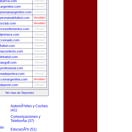
atuerca.com
Ofertar!
sargentino.com
Ofertar!
eonatoargentino.com
Ofertar!
eonatodefutbol.com
Vendido!
osclub.com
Vendido!
ncestofemenino.com
Ofertar!
olprimera.com
Ofertar!
ccionado.com
Ofertar!
futbol.com
Ofertar!
ciasciclismo.com
Ofertar!
efutbol.com
Ofertar!
ciasgolf.com
Ofertar!
sprofesional.com
Ofertar!
nadeportiva.com
Ofertar!
ccionargentina.com
Vendido!
deporte.com
Ofertar!
Ver mas de Deportes
s
AutomÃ³viles y Coches
(41)
Comunicaciones y
TelefonÃ­a (37)
zas
EducaciÃ³n (51)