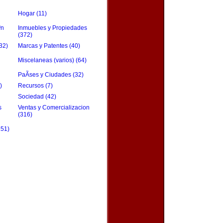
Hogar (11)
³n
Inmuebles y Propiedades
(372)
32)
Marcas y Patentes (40)
Miscelaneas (varios) (64)
PaÃ­ses y Ciudades (32)
)
Recursos (7)
Sociedad (42)
s
Ventas y Comercializacion
(316)
151)