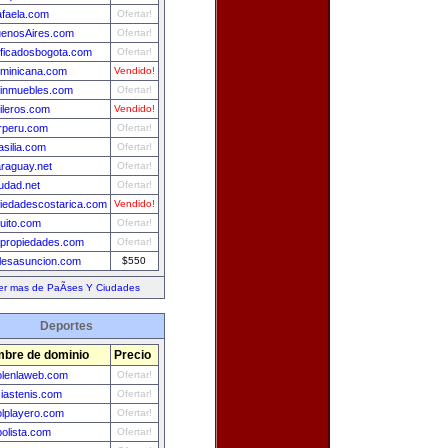
faela.com
Ofertar!
uenosAires.com
Ofertar!
ificadosbogota.com
Ofertar!
minicana.com
Vendido!
einmuebles.com
Ofertar!
ileros.com
Vendido!
rperu.com
Ofertar!
asilia.com
Ofertar!
raguay.net
Ofertar!
udad.net
Ofertar!
iedadescostarica.com
Vendido!
uito.com
Ofertar!
propiedades.com
Ofertar!
lesasuncion.com
$550
er mas de PaÃ­ses Y Ciudades
Deportes
bre de dominio
Precio
olenlaweb.com
Ofertar!
ciastenis.com
Ofertar!
olplayero.com
Ofertar!
bolista.com
Ofertar!