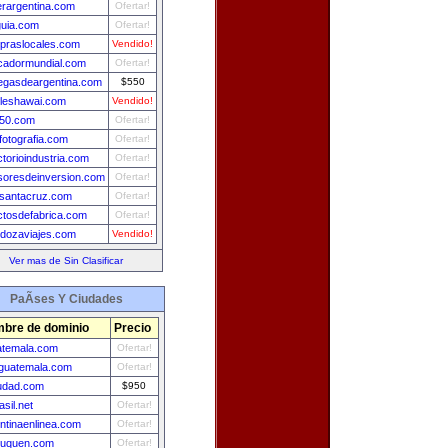
erargentina.com
Ofertar!
guia.com
Ofertar!
praslocales.com
Vendido!
cadormundial.com
Ofertar!
egasdeargentina.com
$550
eleshawai.com
Vendido!
o50.com
Ofertar!
fotografia.com
Ofertar!
ctorioindustria.com
Ofertar!
soresdeinversion.com
Ofertar!
asantacruz.com
Ofertar!
ctosdefabrica.com
Ofertar!
dozaviajes.com
Vendido!
Ver mas de Sin Clasificar
PaÃ­ses Y Ciudades
bre de dominio
Precio
atemala.com
Ofertar!
guatemala.com
Ofertar!
udad.com
$950
asil.net
Ofertar!
ntinaenlinea.com
Ofertar!
euquen.com
Ofertar!