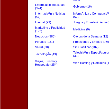
Empresas e Industrias
Gobierno (16)
(374)
InformaciÃ³n y Noticias
InformÃ¡tica y ComputaciÃ
(57)
(57)
Internet (99)
Juegos y Entretenimiento (
Marketing y Publicidad
Medicina (9)
(122)
Negocios (385)
Ofertas de la Semana (12)
Portales (231)
Profesiones y Empleo (169
Salud (30)
Sin Clasificar (982)
TelevisiÃ³n y EspectÃ¡culo
TecnologÃ­a (43)
(33)
Viajes,Turismo y
Web Hosting y Dominios (
Hospedaje (254)