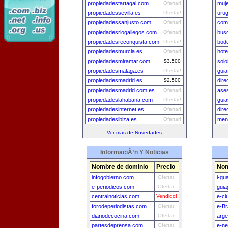
propiedadestartagal.com
Ofertar!
muj
propiedadessevilla.es
Ofertar!
uru
propiedadessanjusto.com
Ofertar!
com
propiedadesriogallegos.com
Ofertar!
bus
propiedadesreconquista.com
Ofertar!
bod
propiedadesmurcia.es
Ofertar!
hot
propiedadesmiramar.com
$3,500
sol
propiedadesmalaga.es
Ofertar!
guia
propiedadesmadrid.es
$2,500
dire
propiedadesmadrid.com.es
Ofertar!
ase
propiedadeslahabana.com
Ofertar!
gui
propiedadesinternet.es
Ofertar!
dire
propiedadesibiza.es
Ofertar!
men
Ver mas de Novedades
InformaciÃ³n Y Noticias
Nombre de dominio
Precio
Nom
infogobierno.com
Ofertar!
i-gu
e-periodicos.com
Ofertar!
guia
centralnoticias.com
Vendido!
e-ci
forodeperiodistas.com
Ofertar!
e-Br
diariodecocina.com
Ofertar!
arge
partesdeprensa.com
Ofertar!
e-n