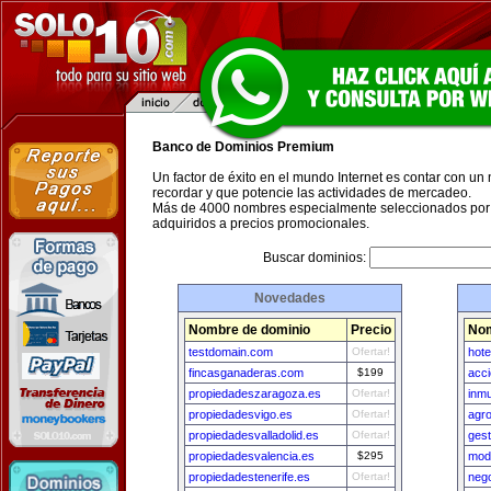
Banco de Dominios Premium
Un factor de éxito en el mundo Internet es contar con un
recordar y que potencie las actividades de mercadeo.
Más de 4000 nombres especialmente seleccionados por 
adquiridos a precios promocionales.
Buscar dominios:
Novedades
Nombre de dominio
Precio
Nom
testdomain.com
Ofertar!
hot
fincasganaderas.com
$199
acci
propiedadeszaragoza.es
Ofertar!
inm
propiedadesvigo.es
Ofertar!
agr
propiedadesvalladolid.es
Ofertar!
ges
propiedadesvalencia.es
$295
mod
propiedadestenerife.es
Ofertar!
neg