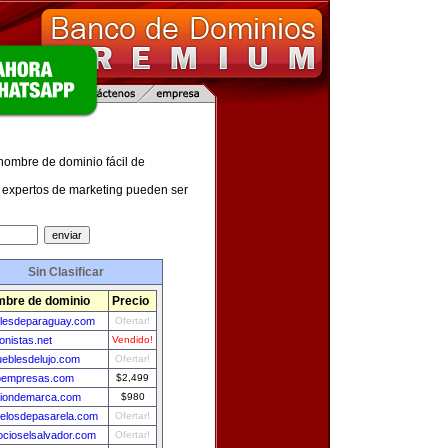
 nombre de dominio fácil de
expertos de marketing pueden ser
Sin Clasificar
bre de dominio
Precio
elesdeparaguay.com
Ofertar!
onistas.net
Vendido!
ueblesdelujo.com
Ofertar!
oempresas.com
$2,499
tiondemarca.com
$980
elosdepasarela.com
Ofertar!
ocioselsalvador.com
Ofertar!