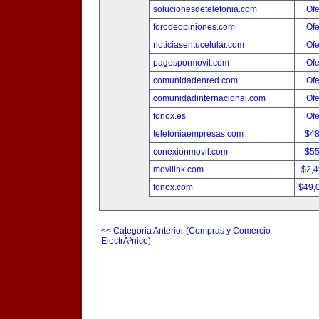
solucionesdetelefonia.com
Ofe
forodeopiniones.com
Ofe
noticiasentucelular.com
Ofe
pagospormovil.com
Ofe
comunidadenred.com
Ofe
comunidadinternacional.com
Ofe
fonox.es
Ofe
telefoniaempresas.com
$4
conexionmovil.com
$5
movilink.com
$2,
fonox.com
$49,
<< Categoria Anterior (Compras y Comercio
ElectrÃ³nico)