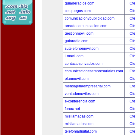
guiaderadios.com
Ofe
celujuegos.com
Ofe
comunicacionypublicidad.com
Ofe
areadecomunicacion.com
Ofe
gestionmovil.com
Ofe
guiaradio.com
Ofe
sutelefonomovil.com
Ofe
i-movil.com
Ofe
contactosprivados.com
Ofe
comunicacionesempresariales.com
Ofe
planmovil.com
Ofe
mensajeriaempresarial.com
Ofe
ventademoviles.com
Ofe
e-conferencia.com
Ofe
fonox.net
Ofe
misllamadas.com
Ofe
misllamados.com
Ofe
telefoniadigital.com
Ofe