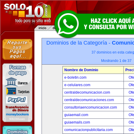
Dominios de la Categoría -
Comunica
37 dominios en esta categ
Mostrando 1 de 37
Nombre de Dominio
Prec
e-boletin.com
Ofe
e-celulares.com
Ofe
centraldecomunicacion.com
Ofe
centraldecomunicaciones.com
Ofe
consultoriaencomunicacion.com
Ofe
guiaemail.com
Ofe
guiaemails.com
Ofe
comunicacionpublicitaria.com
Ofe