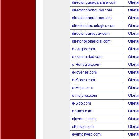
directorioguadalajara.com
Oferta
directoriohonduras.com
Oferta
directorioparaguay.com
Oferta
directoriotecnologico.com
Oferta
directoriouruguay.com
Oferta
diretoriocomercial.com
Oferta
e-cargas.com
Oferta
e-comunidad.com
Oferta
e-Honduras.com
Oferta
e-jovenes.com
Oferta
e-Kiosco.com
Oferta
e-Mujer.com
Oferta
e-mujeres.com
Oferta
e-Sitio.com
Oferta
e-sitios.com
Oferta
ejovenes.com
Oferta
eKiosco.com
Oferta
eventosweb.com
Oferta