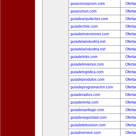
guiaconcepcion.com
Oferta
guiacursos.com
Oferta
guiadearquitectos.com
Oferta
guiadechile.com
Oferta
guiadeinversiones.com
Oferta
guiadelaindustria.net
Oferta
guiadelaindustria.net
Oferta
guiadelinks.com
Oferta
guiadelinversor.com
Oferta
guiadelogistica.com
Oferta
guiadeprodutos.com
Oferta
guiadeprogramacion.com
Oferta
guiaderadios.com
Oferta
guiaderenta.com
Oferta
guiadesantiago.com
Oferta
guiadeseguridad.com
Oferta
guiadetelevision.com
Oferta
guiadiversion.com
Oferta