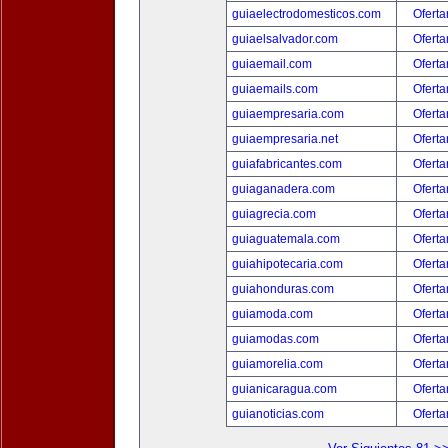
guiaelectrodomesticos.com
Oferta
guiaelsalvador.com
Oferta
guiaemail.com
Oferta
guiaemails.com
Oferta
guiaempresaria.com
Oferta
guiaempresaria.net
Oferta
guiafabricantes.com
Oferta
guiaganadera.com
Oferta
guiagrecia.com
Oferta
guiaguatemala.com
Oferta
guiahipotecaria.com
Oferta
guiahonduras.com
Oferta
guiamoda.com
Oferta
guiamodas.com
Oferta
guiamorelia.com
Oferta
guianicaragua.com
Oferta
guianoticias.com
Oferta