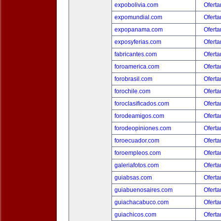
expobolivia.com
Oferta
expomundial.com
Oferta
expopanama.com
Oferta
exposyferias.com
Oferta
fabricantes.com
Oferta
foroamerica.com
Oferta
forobrasil.com
Oferta
forochile.com
Oferta
foroclasificados.com
Oferta
forodeamigos.com
Oferta
forodeopiniones.com
Oferta
foroecuador.com
Oferta
foroempleos.com
Oferta
galeriafotos.com
Oferta
guiabsas.com
Oferta
guiabuenosaires.com
Oferta
guiachacabuco.com
Oferta
guiachicos.com
Oferta