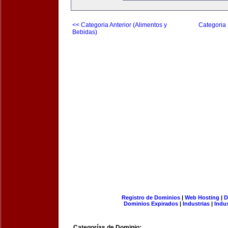
<< Categoria Anterior (Alimentos y
Categoria 
Bebidas)
Registro de Dominios
|
Web Hosting
|
D
Dominios Expirados
|
Industrias
|
Indu
Categorías de Dominio: