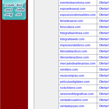
eventosbarcelona.com
Ofertar
expoartesanal.com
Ofertar
exposiciondemuebles.com
Ofertar
feriartesanal.com
Ofertar
forocultura.com
Ofertar
fotografiaenlinea.com
Ofertar
fotografiaweb.com
Ofertar
impresiondelibros.com
Ofertar
librosdidacticos.com
Ofertar
librosinteractivos.com
Ofertar
mercadodeartesanias.com
Ofertar
minilibro.com
Ofertar
musicompras.com
Ofertar
peliculasdigitales.com
Ofertar
rockchileno.com
Ofertar
sesionesfotograficas.com
Ofertar
ventadecuadros.com
Ofertar
ventadejoyas.com
Ofertar