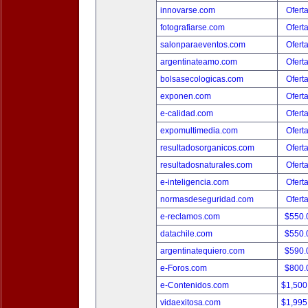
innovarse.com
Ofert
fotografiarse.com
Ofert
salonparaeventos.com
Ofert
argentinateamo.com
Ofert
bolsasecologicas.com
Ofert
exponen.com
Ofert
e-calidad.com
Ofert
expomultimedia.com
Ofert
resultadosorganicos.com
Ofert
resultadosnaturales.com
Ofert
e-inteligencia.com
Ofert
normasdeseguridad.com
Ofert
e-reclamos.com
$550.
datachile.com
$550.
argentinatequiero.com
$590.
e-Foros.com
$800.
e-Contenidos.com
$1,500
vidaexitosa.com
$1,995