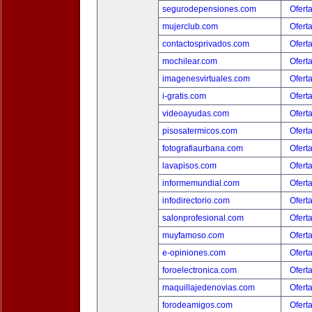
segurodepensiones.com
Ofert
mujerclub.com
Ofert
contactosprivados.com
Ofert
mochilear.com
Ofert
imagenesvirtuales.com
Ofert
i-gratis.com
Ofert
videoayudas.com
Ofert
pisosatermicos.com
Ofert
fotografiaurbana.com
Ofert
lavapisos.com
Ofert
informemundial.com
Ofert
infodirectorio.com
Ofert
salonprofesional.com
Ofert
muyfamoso.com
Ofert
e-opiniones.com
Ofert
foroelectronica.com
Ofert
maquillajedenovias.com
Ofert
forodeamigos.com
Ofert