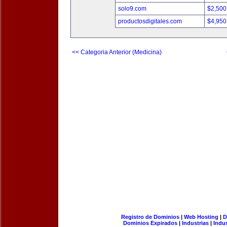
solo9.com
$2,500
productosdigitales.com
$4,950
<< Categoria Anterior (Medicina)
Registro de Dominios
|
Web Hosting
|
D
Dominios Expirados
|
Industrias
|
Indu