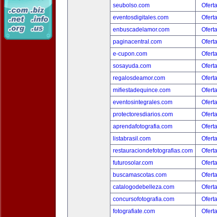
seubolso.com
Ofert
eventosdigitales.com
Ofert
enbuscadelamor.com
Ofert
paginacentral.com
Ofert
e-cupon.com
Ofert
sosayuda.com
Ofert
regalosdeamor.com
Ofert
mifiestadequince.com
Ofert
eventosintegrales.com
Ofert
protectoresdiarios.com
Ofert
aprendafotografia.com
Ofert
listabrasil.com
Ofert
restauraciondefotografias.com
Ofert
futurosolar.com
Ofert
buscamascotas.com
Ofert
catalogodebelleza.com
Ofert
concursofotografia.com
Ofert
fotografiate.com
Ofert