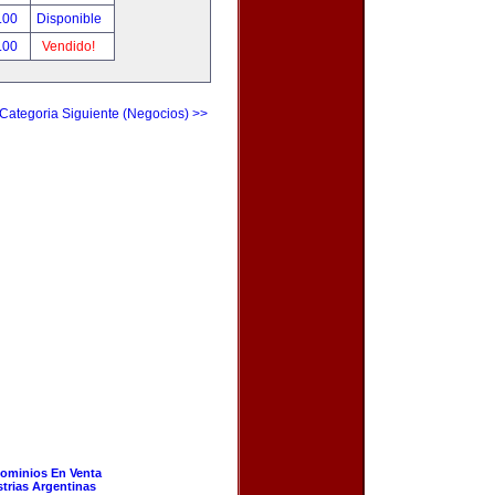
.00
Disponible
.00
Vendido!
Categoria Siguiente (Negocios) >>
ominios En Venta
strias Argentinas