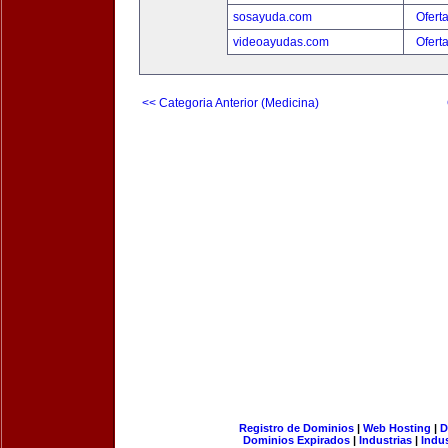
sosayuda.com
Ofert
videoayudas.com
Ofert
<< Categoria Anterior (Medicina)
Registro de Dominios
|
Web Hosting
|
D
Dominios Expirados
|
Industrias
|
Indu