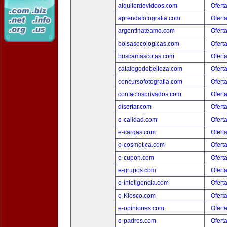
alquilerdevideos.com
Ofert
aprendafotografia.com
Ofert
argentinateamo.com
Ofert
bolsasecologicas.com
Ofert
buscamascotas.com
Ofert
catalogodebelleza.com
Ofert
concursofotografia.com
Ofert
contactosprivados.com
Ofert
disertar.com
Ofert
e-calidad.com
Ofert
e-cargas.com
Ofert
e-cosmetica.com
Ofert
e-cupon.com
Ofert
e-grupos.com
Ofert
e-inteligencia.com
Ofert
e-Kiosco.com
Ofert
e-opiniones.com
Ofert
e-padres.com
Ofert