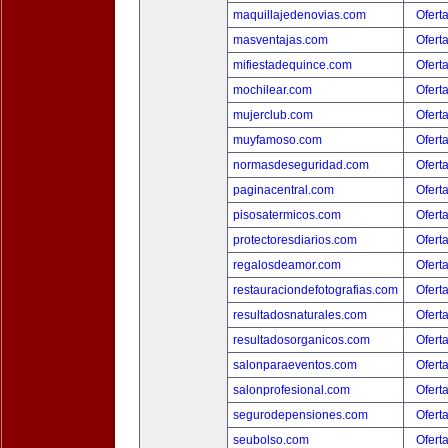
maquillajedenovias.com
Ofert
masventajas.com
Ofert
mifiestadequince.com
Ofert
mochilear.com
Ofert
mujerclub.com
Ofert
muyfamoso.com
Ofert
normasdeseguridad.com
Ofert
paginacentral.com
Ofert
pisosatermicos.com
Ofert
protectoresdiarios.com
Ofert
regalosdeamor.com
Ofert
restauraciondefotografias.com
Ofert
resultadosnaturales.com
Ofert
resultadosorganicos.com
Ofert
salonparaeventos.com
Ofert
salonprofesional.com
Ofert
segurodepensiones.com
Ofert
seubolso.com
Ofert