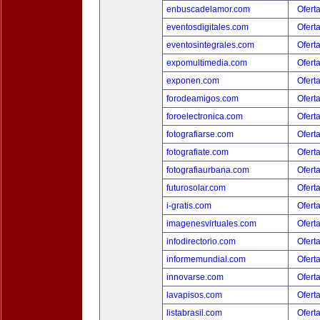
enbuscadelamor.com
Ofert
eventosdigitales.com
Ofert
eventosintegrales.com
Ofert
expomultimedia.com
Ofert
exponen.com
Ofert
forodeamigos.com
Ofert
foroelectronica.com
Ofert
fotografiarse.com
Ofert
fotografiate.com
Ofert
fotografiaurbana.com
Ofert
futurosolar.com
Ofert
i-gratis.com
Ofert
imagenesvirtuales.com
Ofert
infodirectorio.com
Ofert
informemundial.com
Ofert
innovarse.com
Ofert
lavapisos.com
Ofert
listabrasil.com
Ofert