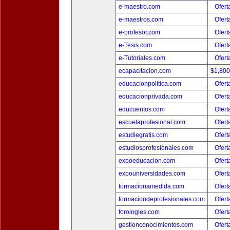
e-maestro.com
Ofert
e-maestros.com
Ofert
e-profesor.com
Ofert
e-Tesis.com
Ofert
e-Tutoriales.com
Ofert
ecapacitacion.com
$1,80
educacionpolitica.com
Ofert
educacionprivada.com
Ofert
educuentos.com
Ofert
escuelaprofesional.com
Ofert
estudiegratis.com
Ofert
estudiosprofesionales.com
Ofert
expoeducacion.com
Ofert
expouniversidades.com
Ofert
formacionamedida.com
Ofert
formaciondeprofesionales.com
Ofert
foroingles.com
Ofert
gestionconocimientos.com
Ofert