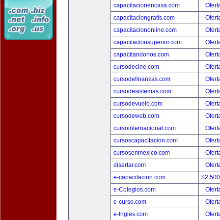
capacitacionencasa.com
Ofert
capacitaciongratis.com
Ofert
capacitaciononline.com
Ofert
capacitacionsuperior.com
Ofert
capacitandonos.com
Ofert
cursodecine.com
Ofert
cursodefinanzas.com
Ofert
cursodesistemas.com
Ofert
cursodevuelo.com
Ofert
cursodeweb.com
Ofert
cursointernacional.com
Ofert
cursoscapacitacion.com
Ofert
cursosenmexico.com
Ofert
disertar.com
Ofert
e-capacitacion.com
$2,50
e-Colegios.com
Ofert
e-curso.com
Ofert
e-Ingles.com
Ofert