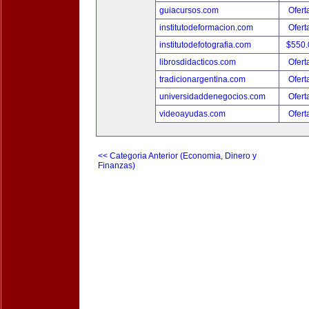
guiacursos.com
Ofert
institutodeformacion.com
Ofert
institutodefotografia.com
$550
librosdidacticos.com
Ofert
tradicionargentina.com
Ofert
universidaddenegocios.com
Ofert
videoayudas.com
Ofert
<< Categoria Anterior (Economia, Dinero y
Finanzas)